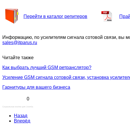
Перейти в каталог репитеров
Прай
Информацию, по усилителям сигнала сотовой связи, вы мож
sales@itparus.ru
Читайте также
Как выбрать лучший GSM ретранслятор?
Усиление GSM сигнала сотовой связи, установка усилите
Гарнитуры для вашего бизнеса
0
Социальные кнопки для Joomla
Назад
Вперёд